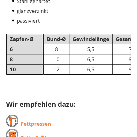
Stahl gehärtet
glanzverzinkt
passiviert
Zapfen-Ø
Bund-Ø
Gewindelänge
Gesamt
6
8
5,5
7,5
8
10
6,5
9,5
10
12
6,5
9,5
Wir empfehlen dazu:
Fettpressen