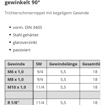
gewinkelt 90°
Trichterschmiernippel mit kegeligem Gewinde
vorm. DIN 3405
Stahl gehärtet
glanzverzinkt
passiviert
Gewinde
SW
Gewindelänge
Gesamtlän
M6 x 1,0
9/4
5,5
18
M8 x 1,0
9/4
5,5
18
M10 x 1,0
11/4
5,5
18
R 1/8"
11/4
5,5
18