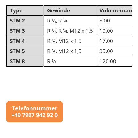
Type
Gewinde
Volumen cm ³
STM 2
R ⅛, R ¼
5,00
STM 3
R ⅛, R ¼, M12 x 1,5
10,00
STM 4
R ¼, M12 x 1,5
17,00
STM 5
R ¼, M12 x 1,5
35,00
STM 8
R ⅜
120,00
Telefonnummer
+49 7907 942 92 0