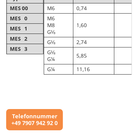
MES 00
M6
0,74
MES 0
M6
M8
1,60
MES 1
G⅛
MES 2
G⅛
2,74
MES 3
G⅛
5,85
G¼
G¼
11,16
Telefonnummer
+49 7907 942 92 0