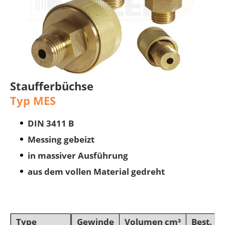
Staufferbüchse
Typ MES
DIN 3411 B
Messing gebeizt
in massiver Ausführung
aus dem vollen Material gedreht
Type
Gewinde
Volumen cm³
Best. Nr