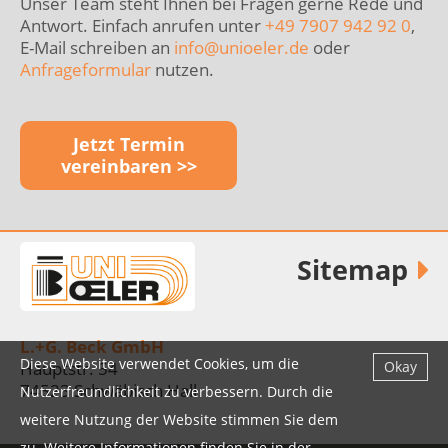
Unser Team steht Ihnen bei Fragen gerne Rede und
Antwort. Einfach anrufen unter
+49 7907 942 92 0
,
E-Mail schreiben an
info@
unioeler.de
oder
Anfrageformular
nutzen.
Jetzt Termin
vereinbaren >>
Sitemap
L.+G. Beck GmbH
Diese Website verwendet Cookies, um die
Hauptstr. 54
Okay
74523 Schwäbisch Hall
Nutzerfreundlichkeit zu verbessern. Durch die
weitere Nutzung der Website stimmen Sie dem
zu. Weitere Informationen finden Sie in der