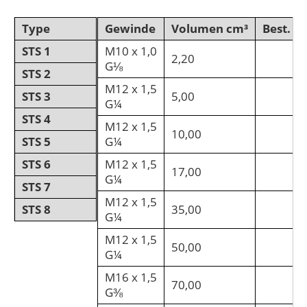
Type
Gewinde
Volumen cm³
Best. Nr
STS 1
M10 x 1,0
2,20
G⅛
STS 2
M12 x 1,5
STS 3
5,00
G¼
STS 4
M12 x 1,5
10,00
STS 5
G¼
STS 6
M12 x 1,5
17,00
G¼
STS 7
M12 x 1,5
STS 8
35,00
G¼
M12 x 1,5
50,00
G¼
M16 x 1,5
70,00
G⅜